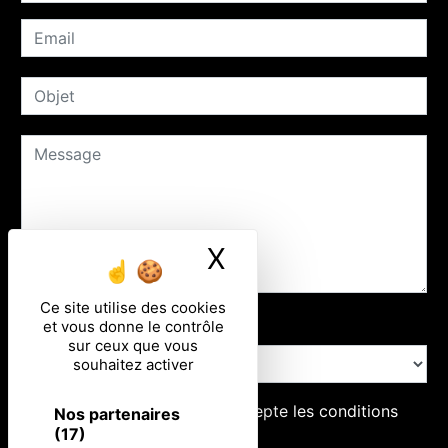
X
Masquer le ban
Ce site utilise des cookies
Combien font zero plus sept
et vous donne le contrôle
sur ceux que vous
souhaitez activer
En cochant cette case, j'accepte les conditions
Nos partenaires
(17)
particulières ci-dessous **