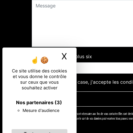
X
Masquer le ban
Combien font cinq plus six
Ce site utilise des cookies
et vous donne le contrôle
En cochant cette case, j'accepte les condi
sur ceux que vous
souhaitez activer
Nos partenaires
(3)
Mesure d'audience
** Les données personnelles communiquées sont nécessaires aux fins de vous contacter. Elles sont destinée
d’une autorité de contrôle, ainsi que d’organiser le sort de vos données post-mortem. Vous pouvez exerce
et de gestion des contentieux.