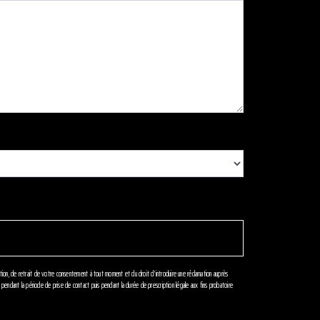
sition, de retrait de votre consentement à tout moment et du droit d’introduire une réclamation auprès
pendant la période de prise de contact puis pendant la durée de prescription légale aux fins probatoire