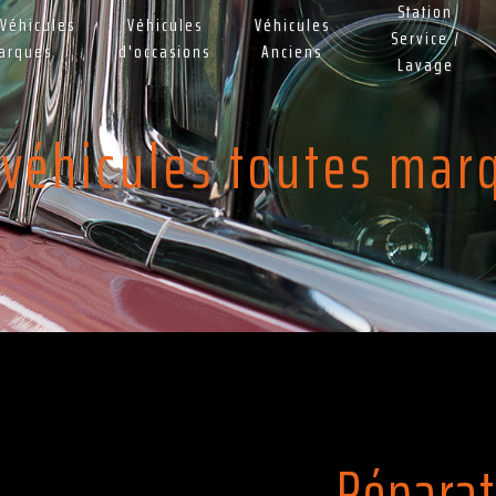
Station
Véhicules
Véhicules
Véhicules
Service /
Marques
d'occasions
Anciens
Lavage
 véhicules toutes ma
Réparat