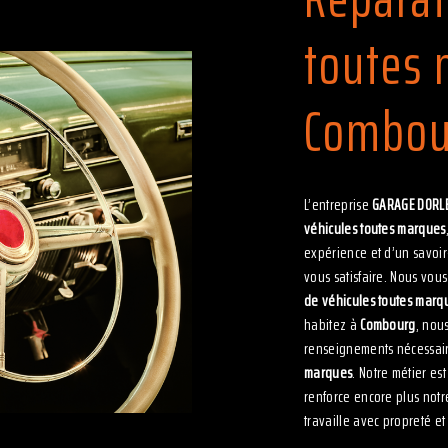
toutes 
Combou
L’entreprise
GARAGE DORL
véhicules toutes marques
expérience et d’un savoir
vous satisfaire. Nous vo
de véhicules toutes marq
habitez à
Combourg
, nou
renseignements nécessair
marques
. Notre métier es
renforce encore plus notre
travaille avec propreté et