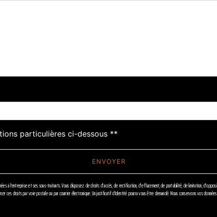
deau des cookies
tions particulières ci-dessous **
ENVOYER
s à l'entreprise et ses sous-traitants. Vous disposez de droits d’accès, de rectification, d’effacement, de portabilité, de limitation, d’oppo
r ces droits par voie postale ou par courrier électronique. Un justificatif d'identité pourra vous être demandé. Nous conservons vos données 