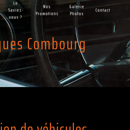
Le
Nos
Galerie
Saviez-
Contact
Promotions
Photos
vous ?
rques Combourg
ion de véhicules