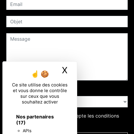
X
Masquer le ban
Ce site utilise des cookies
Combien font trois plus deux
et vous donne le contrôle
sur ceux que vous
souhaitez activer
En cochant cette case, j'accepte les conditions
Nos partenaires
(17)
particulières ci-dessous **
APIs