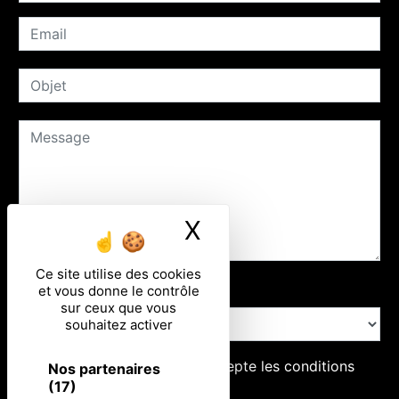
X
Masquer le ban
Ce site utilise des cookies
Combien font trois plus dix
et vous donne le contrôle
sur ceux que vous
souhaitez activer
En cochant cette case, j'accepte les conditions
Nos partenaires
(17)
particulières ci-dessous **